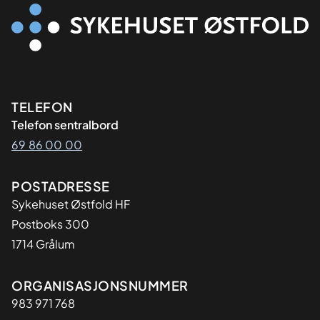
Kontaktinformasjon
TELEFON
Telefon sentralbord
69 86 00 00
Adresse
POSTADRESSE
Sykehuset Østfold HF
Postboks 300
1714 Grålum
Organisasjon
ORGANISASJONSNUMMER
983 971 768