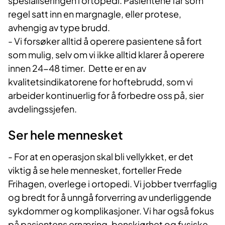
spesialiseringen i ortopedi. Pasientene får som
regel satt inn en margnagle, eller protese,
avhengig av type brudd.
- Vi forsøker alltid å operere pasientene så fort
som mulig, selv om vi ikke alltid klarer å operere
innen 24-48 timer. Dette er en av
kvalitetsindikatorene for hoftebrudd, som vi
arbeider kontinuerlig for å forbedre oss på, sier
avdelingssjefen.
Ser hele mennesket
- For at en operasjon skal bli vellykket, er det
viktig å se hele mennesket, forteller Frede
Frihagen, overlege i ortopedi. Vi jobber tverrfaglig
og bredt for å unngå forverring av underliggende
sykdommer og komplikasjoner. Vi har også fokus
på pasientens ernæring, benskjørhet og fysiske