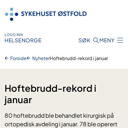
Hopp
til
innhold
LOGG INN
HELSENORGE
SØK
MENY
Forside
Nyheter
Hoftebrudd-rekord i januar
Hoftebrudd-rekord i
januar
80 hoftebrudd ble behandlet kirurgisk på
ortopedisk avdeling i januar. 78 ble operert