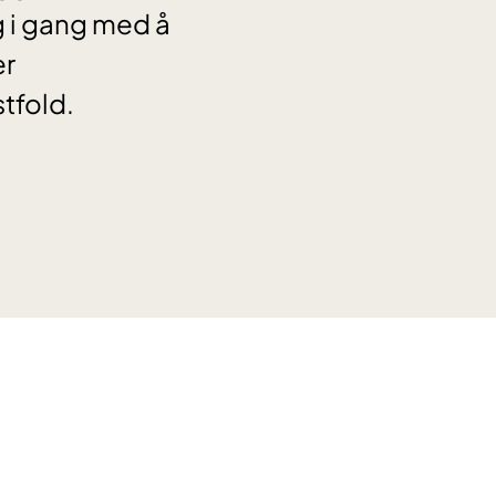
ig i gang med å
er
tfold.