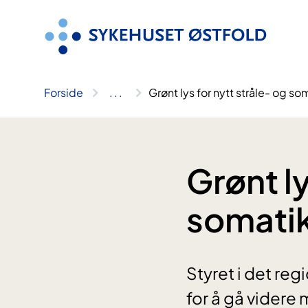
Hopp
til
innhold
Forside
..
.
Grønt lys for nytt stråle- og 
Grønt ly
somati
Styret i det reg
for å gå videre