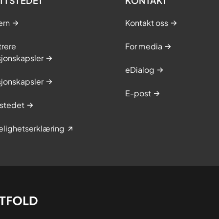
TTSTEDET
KONTAKT
ern
Kontakt oss
trere
For media
sjonskapsler
eDialog
sjonskapsler
E-post
stedet
elighetserklæring