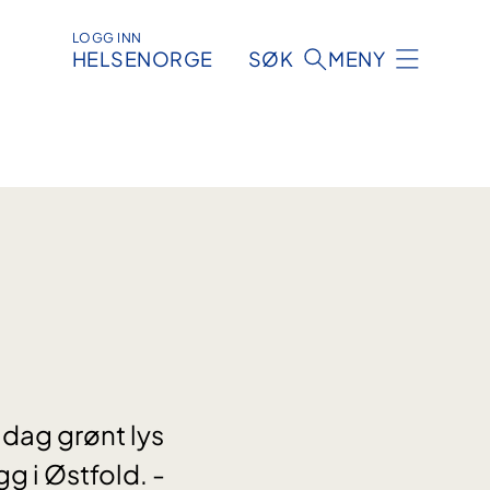
LOGG INN
HELSENORGE
SØK
MENY
 dag grønt lys
g i Østfold. -