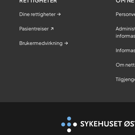
RETTIGHETER
OM NE
Dine rettigheter
Personv
Pasientreiser
Adminis
informa
Brukermedvirkning
Informa
Om nett
Tilgjeng