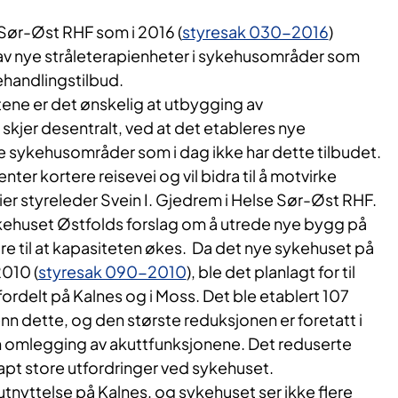
e Sør-Øst RHF som i 2016 (
styresak 030-2016
)
 av nye stråleterapienheter i sykehusområder som
ehandlingstilbud.
ntene er det ønskelig at utbygging av
 skjer desentralt, ved at det etableres nye
de sykehusområder som i dag ikke har dette tilbudet.
ter kortere reisevei og vil bidra til å motvirke
sier styreleder Svein I. Gjedrem i Helse Sør-Øst RHF.
ehuset Østfolds forslag om å utrede nye bygg på
re til at kapasiteten økes.
Da det nye sykehuset på
2010 (
styresak 090-2010
), ble det planlagt for til
rdelt på Kalnes og i Moss. Det ble etablert 107
n dette, og den største reduksjonen er foretatt i
n omlegging av akuttfunksjonene.
Det reduserte
pt store utfordringer ved sykehuset.
 utnyttelse på Kalnes, og sykehuset ser ikke flere