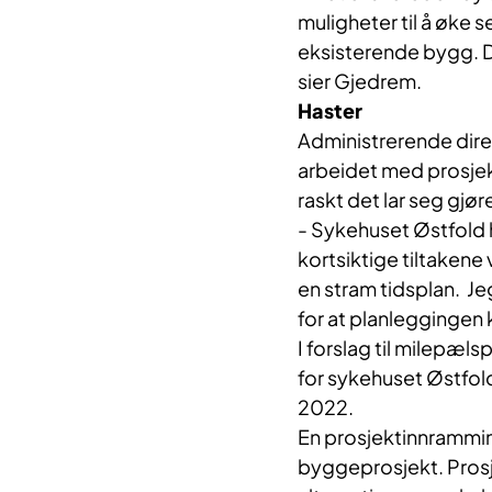
muligheter til å øk
eksisterende bygg. D
sier Gjedrem.
Haster
Administrerende dire
arbeidet med prosje
raskt det lar seg gjør
- Sykehuset Østfold h
kortsiktige tiltakene 
en stram tidsplan.
Je
for at planleggingen
I forslag til milepæl
for sykehuset Østfold,
2022.
En prosjektinnrammin
byggeprosjekt. Prosj