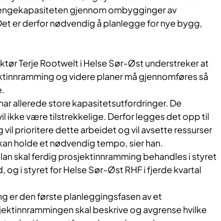
e sengekapasiteten gjennom ombygginger av
et er derfor nødvendig å planlegge for nye bygg,
ktør Terje Rootwelt i Helse Sør-Øst understreker at
ktinnramming og videre planer må gjennomføres så
e.
ar allerede store kapasitetsutfordringer. De
vil ikke være tilstrekkelige. Derfor legges det opp til
g vil prioritere dette arbeidet og vil avsette ressurser
 kan holde et nødvendig tempo, sier han.
splan skal ferdig prosjektinnramming behandles i styret
 og i styret for Helse Sør-Øst RHF i fjerde kvartal
g er den første planleggingsfasen av et
ektinnrammingen skal beskrive og avgrense hvilke