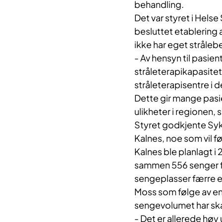
behandling.
Det var styret i Hels
besluttet etablering
ikke har eget stråleb
- Av hensyn til pasie
stråleterapikapasitet
stråleterapisentre i 
Dette gir mange pasien
ulikheter i regionen, 
Styret godkjente Syk
Kalnes, noe som vil fø
Kalnes ble planlagt i 
sammen 556 senger fo
sengeplasser færre en
Moss som følge av e
sengevolumet har ska
- Det er allerede høy