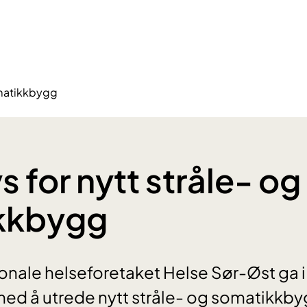
somatikkbygg
s for nytt stråle- og
kkbygg
ionale helseforetaket Helse Sør-Øst ga i
 med å utrede nytt stråle- og somatikkbyg