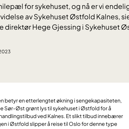
milepæl for sykehuset, og nå er vi endel
videlse av Sykehuset Østfold Kalnes, si
 direktør Hege Gjessing i Sykehuset Øs
.2023
elsen betyr en etterlengtet økning i sengekapasiteten,
se Sør-Øst grønt lys til sykehuset i Østfold for å
andlingstilbud ved Kalnes. Et slikt tilbud innebærer
en i Østfold slipper å reise til Oslo for denne type