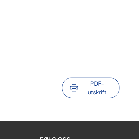
PDF-
utskrift