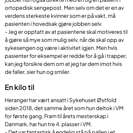
ortopedisk sengepost. Men selv om det er en av
verdens sterkeste kvinner som er på vakt, må
pasienten i hovedsak gjøre jobben selv.
- Jeg er opptatt av at pasientene skal motiveres til
å gjøre så mye som mulig selv, når de skal opp av
sykesengen og være i aktivitet igjen. Men hvis
pasienter for eksempel er redde for å gå i trapper,
kan jeg forsikre dem om at jeg tar dem imot hvis
de faller, sier hun og smiler.
En kilo til
Heranger har vært ansatt i Sykehuset Østfold
siden 2018, det samme året som hun deltok i VM
for første gang. Fram til årets mesterskap i
Danmark, har hun tre 4. plasser i VM.
- Det var fantastisk å endelig stå på pallen i et