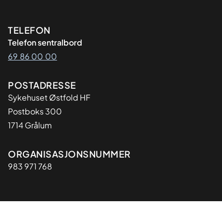
Kontaktinformasjon
TELEFON
Telefon sentralbord
69 86 00 00
Adresse
POSTADRESSE
Sykehuset Østfold HF
Postboks 300
1714 Grålum
Organisasjon
ORGANISASJONSNUMMER
983 971 768