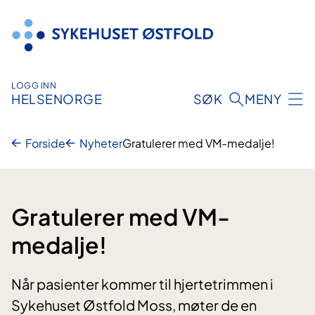
Hopp
til
innhold
LOGG INN
HELSENORGE
SØK
MENY
Forside
Nyheter
Gratulerer med VM-medalje!
Gratulerer med VM-
medalje!
Når pasienter kommer til hjertetrimmen i
Sykehuset Østfold Moss, møter de en