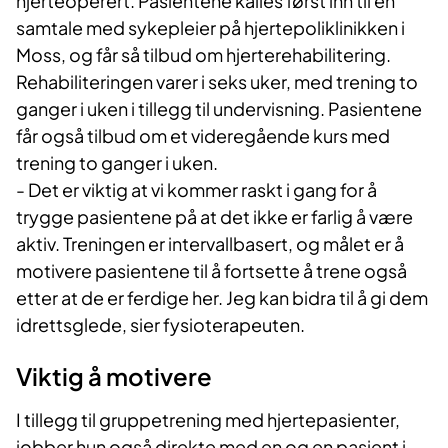
hjerteoperert. Pasientene kalles først in
n til en
samtale med sykepleier på hjertepoliklinikken i
Moss, og får så tilbud om hjerterehabilitering.
Rehabiliteringen varer i seks uker, med trening to
ganger i uken i tillegg til undervisning. Pasientene
får også tilbud om et videregående kurs med
trening to ganger i uken.
- Det er viktig at vi kommer raskt i gang for å
trygge pasientene på at det ikke er farlig å være
aktiv. Treningen er intervallbasert, og målet er å
motivere pasientene til å fortsette å trene også
etter at de er ferdige her. Jeg kan bidra til å gi dem
idrettsglede, sier fysioterapeuten.
Viktig å motivere
I tillegg til gruppetrening med hjertepasienter,
jobber hun også direkte med en og en pasient i