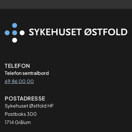
Kontaktinformasjon
TELEFON
Telefon sentralbord
69 86 00 00
Adresse
POSTADRESSE
Sykehuset Østfold HF
Postboks 300
1714 Grålum