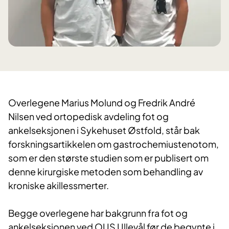
​Overlegene Marius Molund og Fredrik André
Nilsen ved ortopedisk avdeling fot og
ankelseksjonen i Sykehuset Østfold, står bak
forskningsartikkelen om gastrochemiustenotom,
som er den største studien som er publisert om
denne kirurgiske metoden som behandling av
kroniske akillessmerter.
Begge overlegene har bakgrunn fra fot og
ankelseksjonen ved OUS Ullevål før de begynte i