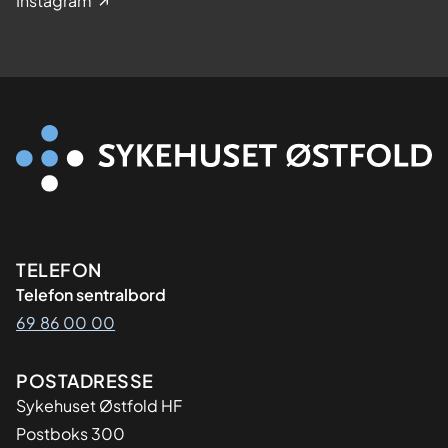
Instagram
Kontaktinformasjon
TELEFON
Telefon sentralbord
69 86 00 00
Adresse
POSTADRESSE
Sykehuset Østfold HF
Postboks 300