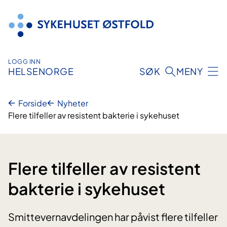
Hopp
til
innhold
LOGG INN
HELSENORGE
SØK
MENY
Forside
Nyheter
Flere tilfeller av resistent bakterie i sykehuset
Flere tilfeller av resistent
bakterie i sykehuset
Smittevernavdelingen har påvist flere tilfeller