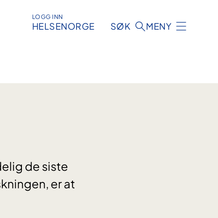
LOGG INN
HELSENORGE
SØK
MENY
elig de siste
skningen, er at
.