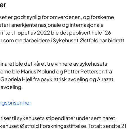
er
set er godt synlig for omverdenen, og forskerne
ater i anerkjente nasjonale og internasjonale
ifter. I løpet av 2022 ble det publisert hele 126
ler som medarbeidere i Sykehuset Østfold har bidratt
naret ble det kåret tre vinnere av sykehusets
nerne ble Marius Molund og Petter Pettersen fra
abriela Hjell fra psykiatrisk avdeling og Airazat
 avdeling.
gsprisen her ​
priser til sykehusets stipendiater under seminaret.
ykehuset Østfold Forskningsstiftelse. Totalt sendte 21