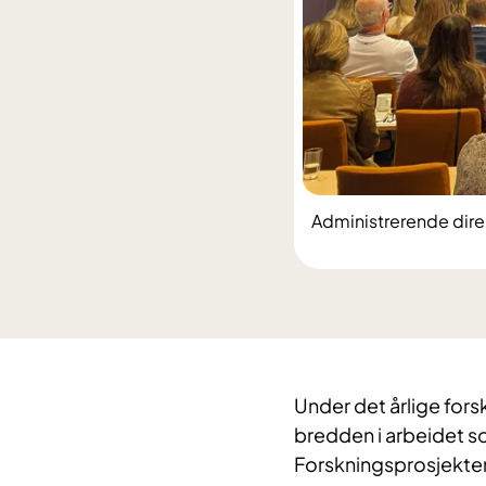
Administrerende dire
Under det årlige fors
bredden i arbeidet s
Forskningsprosjekten