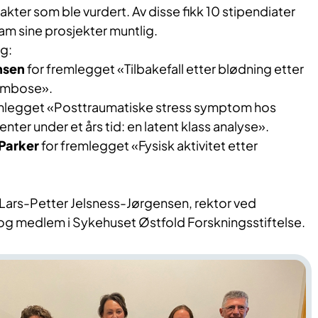
akter som ble vurdert. Av disse fikk 10 stipendiater
ram sine prosjekter muntlig.
g:
nsen
for fremlegget «Tilbakefall etter blødning etter
rombose».
mlegget «Posttraumatiske stress symptom hos
ienter under et års tid: en latent klass analyse».
Parker
for fremlegget «Fysisk aktivitet etter
v Lars-Petter Jelsness-Jørgensen, rektor ved
og medlem i Sykehuset Østfold Forskningsstiftelse.