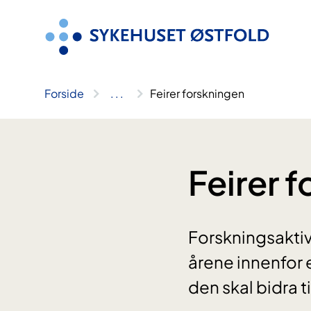
Hopp
til
innhold
Forside
..
.
Feirer forskningen
Feirer 
Forskningsaktiv
årene innenfor e
den skal bidra t