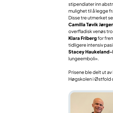
stipendiater inn abstr
mulighet til å legge f
Disse tre utmerket se
Camilla Tøvik Jørge
overfladisk venøs t
Klara Friberg
for fre
tidligere intensiv pas
Stacey Haukeland-
lungeemboli».
Prisene ble delt ut a
Høgskolen i Østfold 