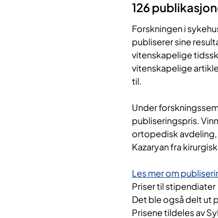
126 publikasjon
Forskningen i sykehu
publiserer sine result
vitenskapelige tidsskr
vitenskapelige artik
til.
Under forskningssemi
publiseringspris. Vin
ortopedisk avdeling, G
Kazaryan fra kirurgisk
Les mer om publiserin
Priser til stipendiater
Det ble også delt ut 
Prisene tildeles av S