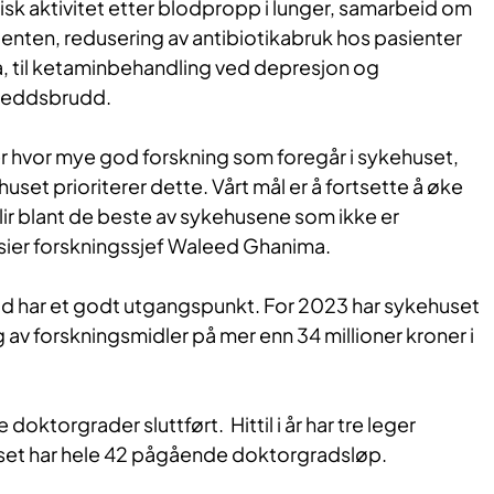
sisk aktivitet etter blodpropp i lunger, samarbeid om
ienten, redusering av antibiotikabruk hos pasienter
 til ketaminbehandling ved depresjon og
dleddsbrudd.
er hvor mye god forskning som foregår i sykehuset,
huset prioriterer dette. Vårt mål er å fortsette å øke
i blir blant de beste av sykehusene som ikke er
 sier forskningssjef Waleed Ghanima.
d har et godt utgangspunkt. For 2023 har sykehuset
g av forskningsmidler på mer enn 34 millioner kroner i
e doktorgrader sluttført. Hittil i år har tre leger
set har hele 42 pågående doktorgradsløp.