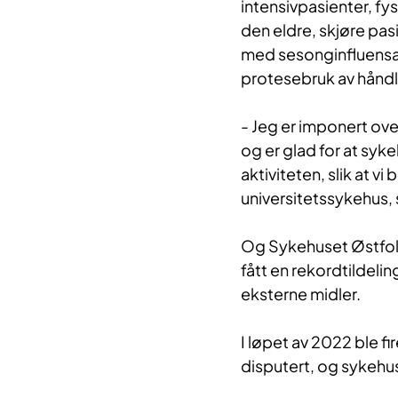
intensivpasienter, fy
den eldre, skjøre pas
med sesonginfluensa,
protesebruk av hån
- Jeg er imponert ov
og er glad for at syke
aktiviteten, slik at v
universitetssykehus,
Og Sykehuset Østfol
fått en rekordtildelin
eksterne midler.
I løpet av 2022 ble fir
disputert, og sykehu