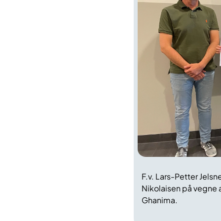
F.v. Lars-Petter Jels
Nikolaisen på vegne a
Ghanima.