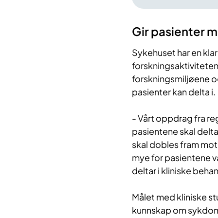
Gir pasienter m
Sykehuset har en klar s
forskningsaktiviteten
forskningsmiljøene o
pasienter kan delta i.
- Vårt oppdrag fra re
pasientene skal delta i
skal dobles fram mot
mye for pasientene vå
deltar i kliniske beh
Målet med kliniske st
kunnskap om sykdomme