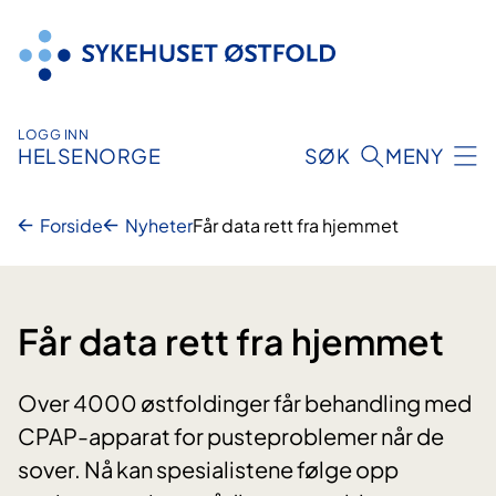
Hopp
til
innhold
LOGG INN
HELSENORGE
SØK
MENY
Forside
Nyheter
Får data rett fra hjemmet
Får data rett fra hjemmet
Over 4000 østfoldinger får behandling med
CPAP-apparat for pusteproblemer når de
sover. Nå kan spesialistene følge opp