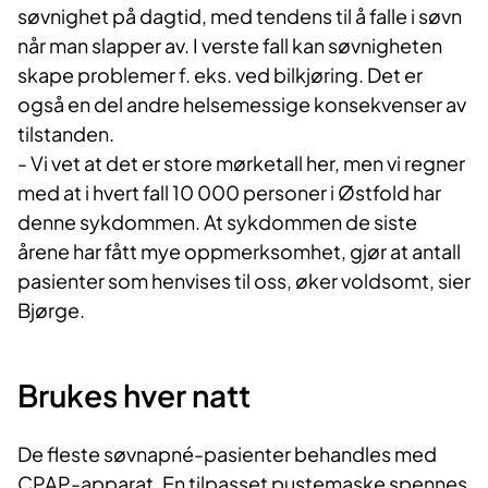
søvnighet på dagtid, med tendens til å falle i søvn
når man slapper av. I verste fall kan søvnigheten
skape problemer f. eks. ved bilkjøring. Det er
også en del andre helsemessige konsekvenser av
tilstanden.
- Vi vet at det er store mørketall her, men vi regner
med at i hvert fall 10 000 personer i Østfold har
denne sykdommen. At sykdommen de siste
årene har fått mye oppmerksomhet, gjør at antall
pasienter som henvises til oss, øker voldsomt, sier
Bjørge.
Brukes hver natt
De fleste søvnapné-pasienter behandles med
CPAP-apparat. En tilpasset pustemaske spennes