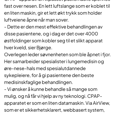
fast over nesen. En lett luftslange som er koblet til
en liten maskin, gir et lett økt trykk som holder
luftveiene åpne når man sover.
- Dette er den mest effektive behandlingen av
disse pasientene, og i dag er det over 4000
østfoldinger som kobler seg til et slikt apparat
hver kveld, sier Bjørge.
Overlegen leder søvnenheten som ble åpnet i fjor.
Her samarbeider spesialister i lungemedisin og
øre-nese-hals med spesialutdannede
sykepleiere, for å gi pasientene den beste
medisinskfaglige behandlingen.
- Vi ønsker å kunne behandle så mange som
mulig, og nå får vi hjelp av ny teknologi. CPAP-
apparatet er som en liten datamaskin. Via AirView,
som er et sikkerhetsklarert, webbasert system,