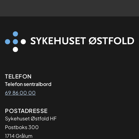
Kontaktinformasjon
TELEFON
Telefon sentralbord
69 86 00 00
Adresse
POSTADRESSE
Sykehuset Østfold HF
Postboks 300
1714 Grålum