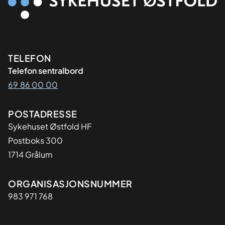
Kontaktinformasjon
TELEFON
Telefon sentralbord
69 86 00 00
Adresse
POSTADRESSE
Sykehuset Østfold HF
Postboks 300
1714 Grålum
Organisasjon
ORGANISASJONSNUMMER
983 971 768