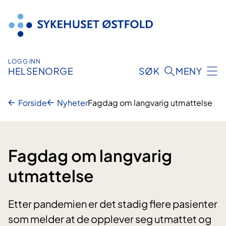
Hopp
til
innhold
LOGG INN
HELSENORGE
SØK
MENY
Forside
Nyheter
Fagdag om langvarig utmattelse
Fagdag om langvarig
utmattelse
Etter pandemien er det stadig flere pasienter
som melder at de opplever seg utmattet og