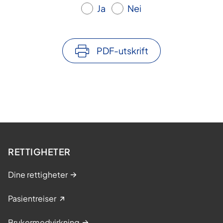
Ja
Nei
PDF-utskrift
RETTIGHETER
Dine rettigheter
Pasientreiser
Brukermedvirkning