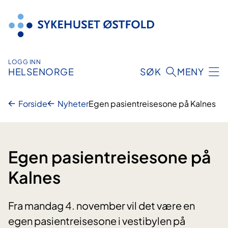
Hopp
til
innhold
LOGG INN
HELSENORGE
SØK
MENY
Forside
Nyheter
Egen pasientreisesone på Kalnes
Egen pasientreisesone på
Kalnes
Fra mandag 4. november vil det være en
egen pasientreisesone i vestibylen på