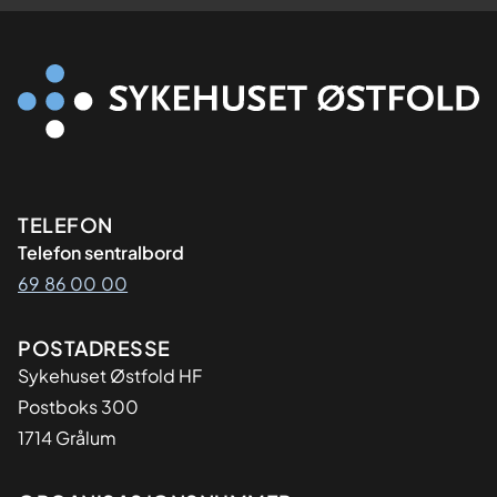
Kontaktinformasjon
TELEFON
Telefon sentralbord
69 86 00 00
Adresse
POSTADRESSE
Sykehuset Østfold HF
Postboks 300
1714 Grålum