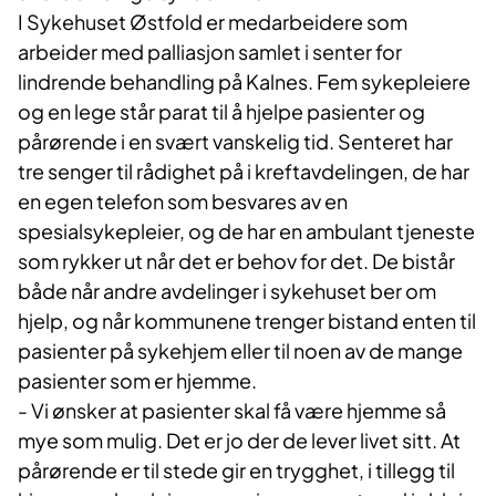
I Sykehuset Østfold er medarbeidere som
arbeider med palliasjon samlet i senter for
lindrende behandling på Kalnes. Fem sykepleiere
og en lege står parat til å hjelpe pasienter og
pårørende i en svært vanskelig tid. Senteret har
tre senger til rådighet på i kreftavdelingen, de har
en egen telefon som besvares av en
spesialsykepleier, og de har en ambulant tjeneste
som rykker ut når det er behov for det. De bistår
både når andre avdelinger i sykehuset ber om
hjelp, og når kommunene trenger bistand enten til
pasienter på sykehjem eller til noen av de mange
pasienter som er hjemme.
- Vi ønsker at pasienter skal få være hjemme så
mye som mulig. Det er jo der de lever livet sitt. At
pårørende er til stede gir en trygghet, i tillegg til