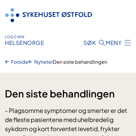
Hopp
til
innhold
LOGG INN
HELSENORGE
SØK
MENY
Forside
Nyheter
Den siste behandlingen
Den siste behandlingen
- Plagsomme symptomer og smerter er det
de fleste pasientene med uhelbredelig
sykdom og kort forventet levetid, frykter