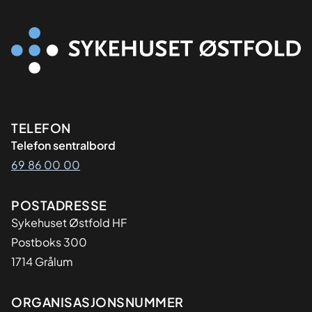
Kontaktinformasjon
TELEFON
Telefon sentralbord
69 86 00 00
Adresse
POSTADRESSE
Sykehuset Østfold HF
Postboks 300
1714 Grålum
Organisasjon
ORGANISASJONSNUMMER