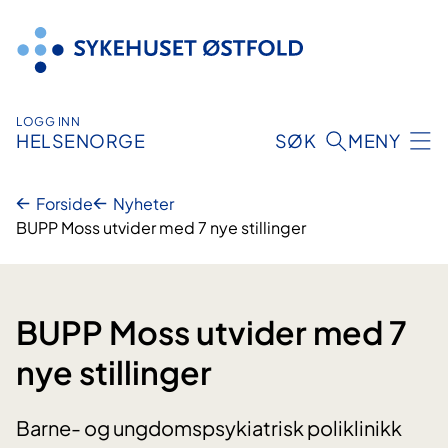
Hopp
til
innhold
LOGG INN
HELSENORGE
SØK
MENY
Forside
Nyheter
BUPP Moss utvider med 7 nye stillinger
BUPP Moss utvider med 7
nye stillinger
Barne- og ungdomspsykiatrisk poliklinikk