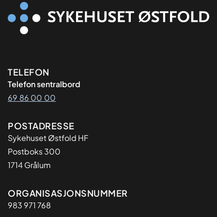
Kontaktinformasjon
TELEFON
Telefon sentralbord
69 86 00 00
Adresse
POSTADRESSE
Sykehuset Østfold HF
Postboks 300
1714 Grålum
Organisasjon
ORGANISASJONSNUMMER
983 971 768