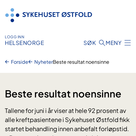
Hopp
til
innhold
LOGG INN
HELSENORGE
SØK
MENY
Forside
Nyheter
Beste resultat noensinne
Beste resultat noensinne
Tallene for juni i år viser at hele 92 prosent av
alle kreftpasientene i Sykehuset Østfold fikk
startet behandling innen anbefalt forløpstid.