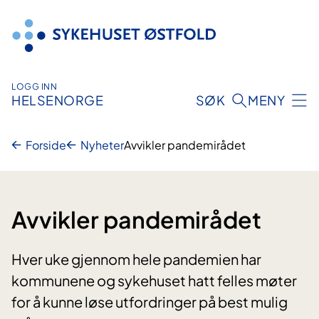
Hopp
til
innhold
LOGG INN
HELSENORGE
SØK
MENY
Forside
Nyheter
Avvikler pandemirådet
Avvikler pandemirådet
Hver uke gjennom hele pandemien har
kommunene og sykehuset hatt felles møter
for å kunne løse utfordringer på best mulig