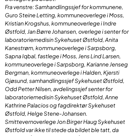
F
ra venstre: Samhandlingssjef for kommunene,
Guro Steine Letting, kommuneoverlege i Moss,
Kristian Krogshus, kommuneoverlege i Indre
Østfold, Jan Børre Johansen, overlege i senter for
laboratoriemedisin Sykehuset Østfold, Anita
Kanestrøm, kommuneoverlege i Sarpsborg,
Sapna Iqbal, fastlege i Moss, Jens Lind Larsen,
kommuneoverlege i Sarpsborg, Karianne Jenseg
Bergman, kommuneoverlege i Halden, Kjersti
Gjøsund, samhandlingssjef Sykehuset Østfold,
Odd Petter Nilsen, avdelingssjef senter for
laboratoriemedisin Sykehuset Østfold, Anne
Kathrine Palacios og fagdirektør Sykehuset
Østfold, Helge Stene-Johansen.
Smittevernoverlege Jon Birger Haug Sykehuset
Østfold var ikke til stede da bildet ble tatt, da