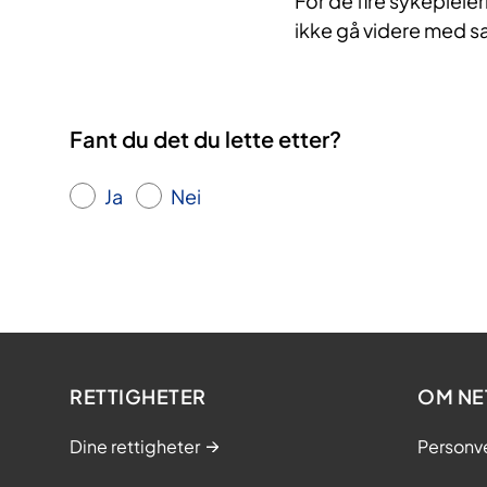
For de fire sykepleie
ikke gå videre med s
Fant du det du lette etter?
Ja
Nei
RETTIGHETER
OM NE
Dine rettigheter
Personv