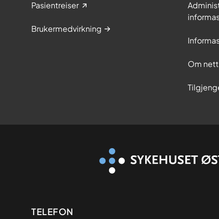
Pasientreiser
Adminis
informa
Brukermedvirkning
Informa
Om nett
Tilgjeng
Kontaktinformasjon
TELEFON