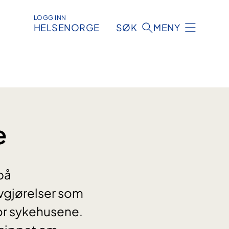
LOGG INN
HELSENORGE
SØK
MENY
e
på
savgjørelser som
for sykehusene.