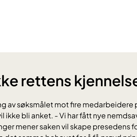
kke rettens kjennels
ng av søksmålet mot fire medarbeidere 
il ikke bli anket. - Vi har fått nye nemd
 lenger mener saken vil skape presedens 