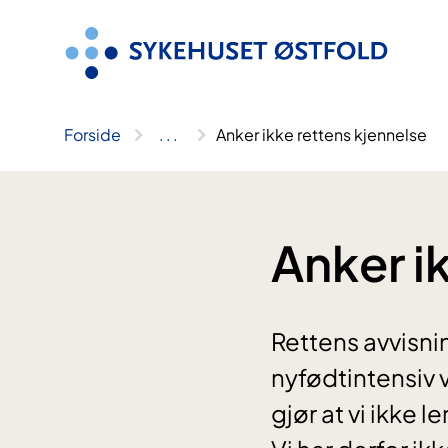
Hopp
til
innhold
Forside
..
.
Anker ikke rettens kjennelse
Anker i
Rettens avvisni
nyfødtintensiv v
gjør at vi ikke