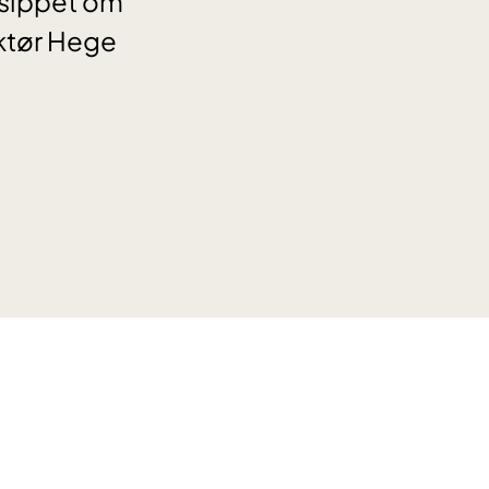
nsippet om
ektør Hege