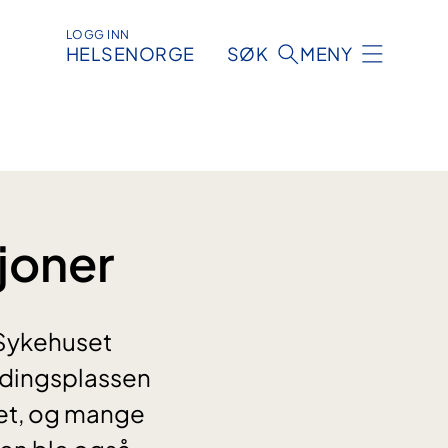
LOGG INN
HELSENORGE
SØK
MENY
sjoner
 Sykehuset
andingsplassen
det, og mange