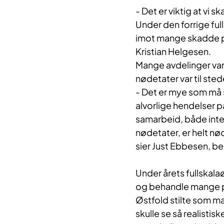
​- Det er viktig at vi
Under den forrige ful
imot mange skadde per
Kristian Helgesen.
Mange avdelinger var
nødetater var til sted
- Det er mye som må 
alvorlige hendelser p
samarbeid, både inte
nødetater, er helt nø
sier Just Ebbesen, b
Under årets fullskala
og behandle mange pa
Østfold stilte som ma
skulle se så realisti