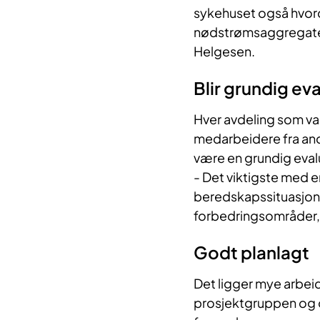
sykehuset også hvord
nødstrømsaggregatene 
Helgesen.
Blir grundig ev
Hver avdeling som var 
medarbeidere fra and
være en grundig evalu
- Det viktigste med en
beredskapssituasjon, 
forbedringsområder,
Godt planlagt
Det ligger mye arbeid
prosjektgruppen og o