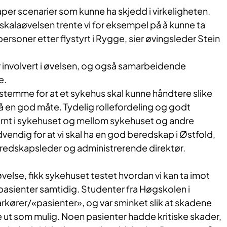
 skaper scenarier som kunne ha skjedd i virkeligheten.
lskalaøvelsen trente vi for eksempel på å kunne ta
soner etter flystyrt i Rygge, sier øvingsleder Stein
 involvert i øvelsen, og også samarbeidende
e.
stemme for at et sykehus skal kunne håndtere slike
å en god måte. Tydelig rollefordeling og godt
rnt i sykehuset og mellom sykehuset og andre
dvendig for at vi skal ha en god beredskap i Østfold,
eredskapsleder og administrerende direktør.
øvelse, fikk sykehuset testet hvordan vi kan ta imot
sienter samtidig. Studenter fra Høgskolen i
rkører/«pasienter», og var sminket slik at skadene
ske ut som mulig. Noen pasienter hadde kritiske skader,