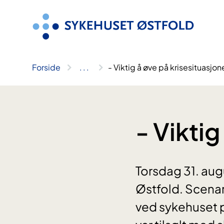
Hopp
til
innhold
Forside
..
.
- Viktig å øve på krisesituasjon
- Viktig
Torsdag 31. aug
Østfold. Scenar
ved sykehuset 