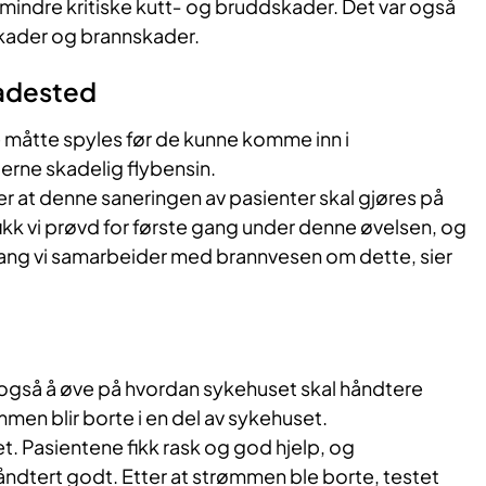
mindre kritiske kutt‐ og bruddskader. Det var også
kader og brannskader.
adested
måtte spyles før de kunne komme inn i
jerne skadelig flybensin.
ier at denne saneringen av pasienter skal gjøres på
kk vi prøvd for første gang under denne øvelsen, og
gang vi samarbeider med brannvesen om dette, sier
r også å øve på hvordan sykehuset skal håndtere
mmen blir borte i en del av sykehuset.
et. Pasientene fikk rask og god hjelp, og
åndtert godt. Etter at strømmen ble borte, testet