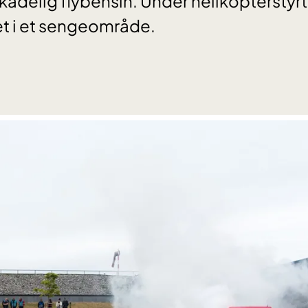
 skadelig flybensin. Under helikopterstyr
t i et sengeområde.