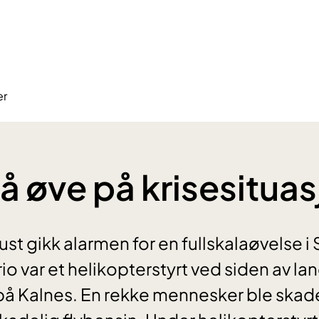
er
 å øve på krisesitua
ust gikk alarmen for en fullskalaøvelse i
io var et helikopterstyrt ved siden av l
på Kalnes. En rekke mennesker ble ska