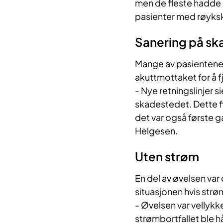
men de fleste hadde 
pasienter med røyks
Sanering på sk
Mange av pasientene 
akuttmottaket for å f
- Nye retningslinjer s
skadestedet. Dette fi
det var også første 
Helgesen.
Uten strøm
En del av øvelsen va
situasjonen hvis strø
- Øvelsen var vellykk
strømbortfallet ble h