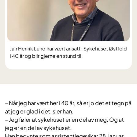
Jan Henrik Lund har vært ansatt i Sykehuset Østfold
i 40 år og blir gjerne en stund til.
– Når jeg har vært her i 40 år, så er jo det et tegn på
at jeg er glad i det, sier han.
– Jeg føler at sykehuset er en del av meg. Og at
jeg er en del av sykehuset.
Han begynte som assistentlegevikar 28. januar