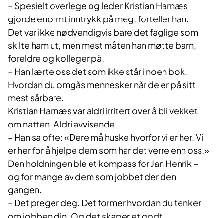
– Spesielt overlege og leder Kristian Harnæs
gjorde enormt inntrykk på meg, forteller han.
Det var ikke nødvendigvis bare det faglige som
skilte ham ut, men mest måten han møtte barn,
foreldre og kolleger på.
– Han lærte oss det som ikke står i noen bok.
Hvordan du omgås mennesker når de er på sitt
mest sårbare.
Kristian Harnæs var aldri irritert over å bli vekket
om natten. Aldri avvisende.
– Han sa ofte: «Dere må huske hvorfor vi er her. Vi
er her for å hjelpe dem som har det verre enn oss.»
Den holdningen ble et kompass for Jan Henrik –
og for mange av dem som jobbet der den
gangen.
– Det preger deg. Det former hvordan du tenker
om jobben din. Og det skaper et godt