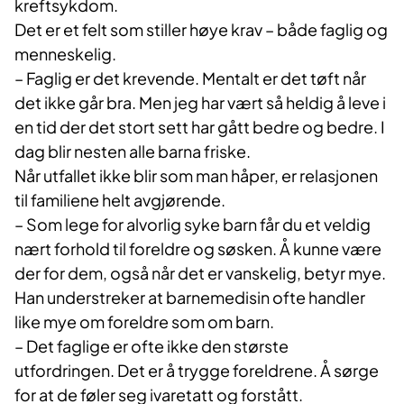
kreftsykdom.
Det er et felt som stiller høye krav – både faglig og
menneskelig.
– Faglig er det krevende. Mentalt er det tøft når
det ikke går bra. Men jeg har vært så heldig å leve i
en tid der det stort sett har gått bedre og bedre. I
dag blir nesten alle barna friske.
Når utfallet ikke blir som man håper, er relasjonen
til familiene helt avgjørende.
– Som lege for alvorlig syke barn får du et veldig
nært forhold til foreldre og søsken. Å kunne være
der for dem, også når det er vanskelig, betyr mye.
Han understreker at barnemedisin ofte handler
like mye om foreldre som om barn.
– Det faglige er ofte ikke den største
utfordringen. Det er å trygge foreldrene. Å sørge
for at de føler seg ivaretatt og forstått.