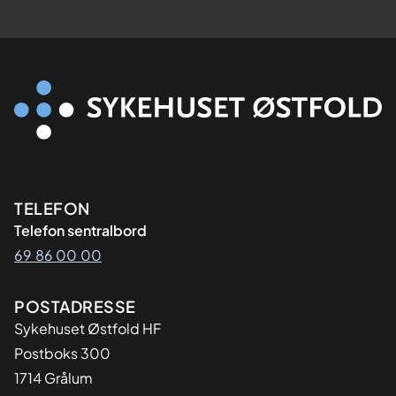
Kontaktinformasjon
TELEFON
Telefon sentralbord
69 86 00 00
Adresse
POSTADRESSE
Sykehuset Østfold HF
Postboks 300
1714 Grålum