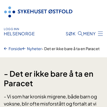
Hopp
til
innhold
LOGG INN
HELSENORGE
SØK
MENY
Forside
Nyheter
- Det er ikke bare å ta en Paracet
- Det er ikke bare å ta en
Paracet
- Vi som har kronisk migrene, både barn og
voksne, blir ofte misforstått og fortalt at vi