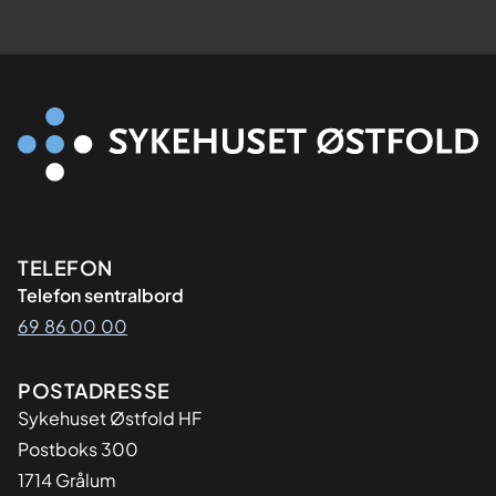
Kontaktinformasjon
TELEFON
Telefon sentralbord
69 86 00 00
Adresse
POSTADRESSE
Sykehuset Østfold HF
Postboks 300
1714 Grålum