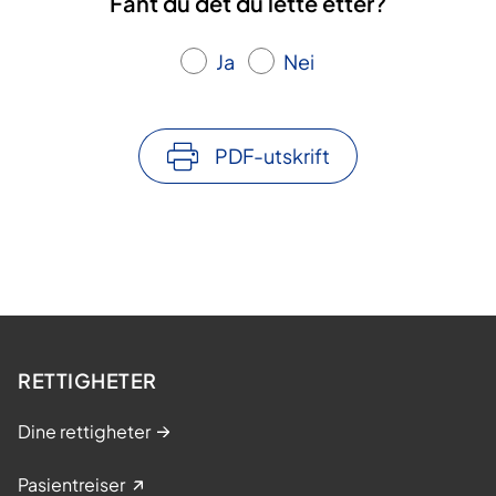
Fant du det du lette etter?
Ja
Nei
PDF-utskrift
RETTIGHETER
Dine rettigheter
Pasientreiser