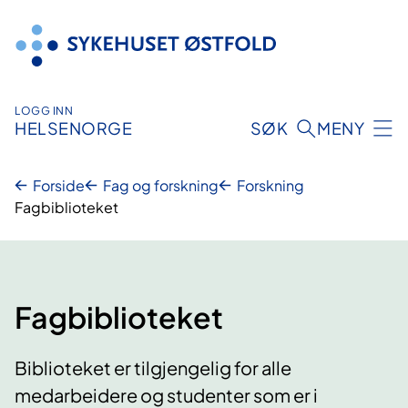
Hopp
til
innhold
LOGG INN
HELSENORGE
SØK
MENY
Forside
Fag og forskning
Forskning
Fagbiblioteket
Fagbiblioteket
Biblioteket er tilgjengelig for alle
medarbeidere og studenter som er i