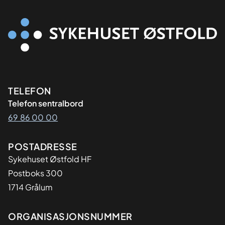
Kontaktinformasjon
TELEFON
Telefon sentralbord
69 86 00 00
Adresse
POSTADRESSE
Sykehuset Østfold HF
Postboks 300
1714 Grålum
Organisasjon
ORGANISASJONSNUMMER