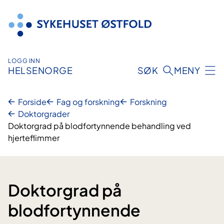
Hopp
til
innhold
LOGG INN
HELSENORGE
SØK
MENY
Forside
Fag og forskning
Forskning
Doktorgrader
Doktorgrad på blodfortynnende behandling ved
hjerteflimmer
Doktorgrad på
blodfortynnende