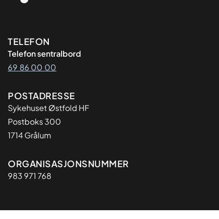
Kontaktinformasjon
TELEFON
Telefon sentralbord
69 86 00 00
Adresse
POSTADRESSE
Sykehuset Østfold HF
Postboks 300
1714 Grålum
Organisasjon
ORGANISASJONSNUMMER
983 971 768