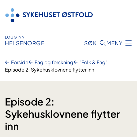
Hopp
til
innhold
LOGG INN
HELSENORGE
SØK
MENY
Forside
Fag og forskning
"Folk & Fag"
Episode 2: Sykehusklovnene flytter inn
Episode 2:
Sykehusklovnene flytter
inn