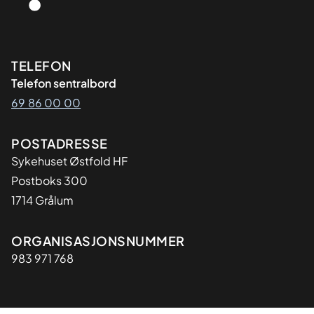
Kontaktinformasjon
TELEFON
Telefon sentralbord
69 86 00 00
Adresse
POSTADRESSE
Sykehuset Østfold HF
Postboks 300
1714 Grålum
Organisasjon
ORGANISASJONSNUMMER
983 971 768