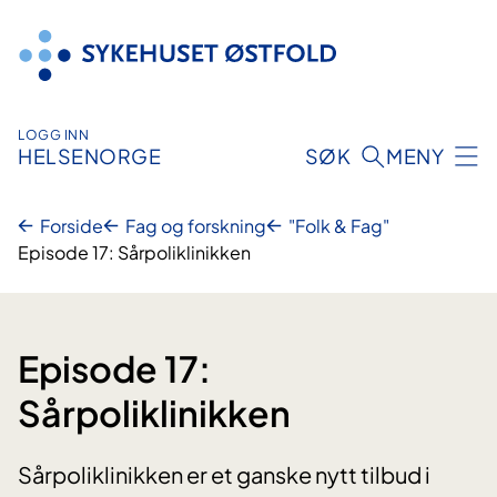
Hopp
til
innhold
LOGG INN
HELSENORGE
SØK
MENY
Forside
Fag og forskning
"Folk & Fag"
Episode 17: Sårpoliklinikken
Episode 17:
Sårpoliklinikken
Sårpoliklinikken er et ganske nytt tilbud i