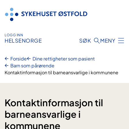
Hopp
til
innhold
LOGG INN
HELSENORGE
SØK
MENY
Forside
Dine rettigheter som pasient
Barn som pårørende
Kontaktinformasjon til barneansvarlige i kommunene
Kontaktinformasjon til
barneansvarlige i
kommunene