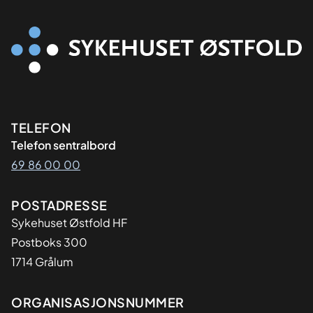
Kontaktinformasjon
TELEFON
Telefon sentralbord
69 86 00 00
Adresse
POSTADRESSE
Sykehuset Østfold HF
Postboks 300
1714 Grålum
Organisasjon
ORGANISASJONSNUMMER