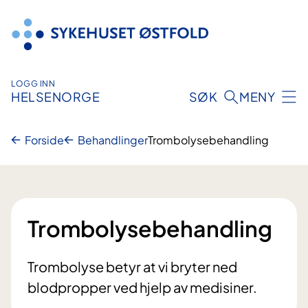
Hopp
til
innhold
LOGG INN
HELSENORGE
SØK
MENY
Forside
Behandlinger
Trombolysebehandling
Trombolysebehandling
Trombolyse betyr at vi bryter ned
blodpropper ved hjelp av medisiner.