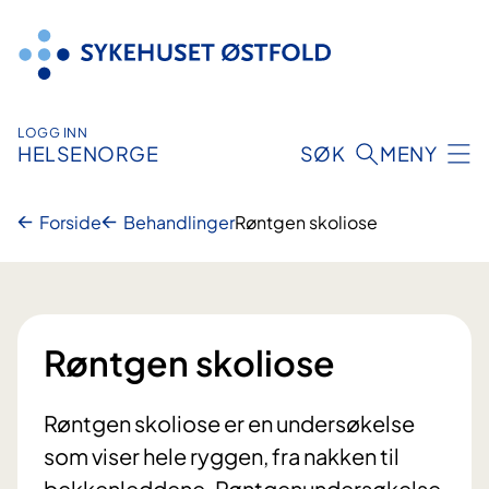
Hopp
til
innhold
LOGG INN
HELSENORGE
SØK
MENY
Forside
Behandlinger
Røntgen skoliose
Røntgen skoliose
Røntgen skoliose er en undersøkelse
som viser hele ryggen, fra nakken til
bekkenleddene. Røntgenundersøkelse