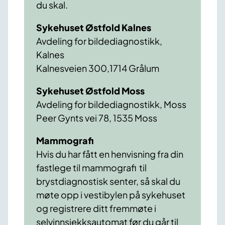
du skal.
Sykehuset Østfold Kalnes
Avdeling for bildediagnostikk,
Kalnes
Kalnesveien 300,1714 Grålum
Sykehuset Østfold Moss
Avdeling for bildediagnostikk, Moss
Peer Gynts vei 78, 1535 Moss
Mammografi
Hvis du har fått en henvisning fra din
fastlege til mammografi til
brystdiagnostisk senter, så skal du
møte opp i vestibylen på sykehuset
og registrere ditt fremmøte i
selvinnsjekksautomat før du går til