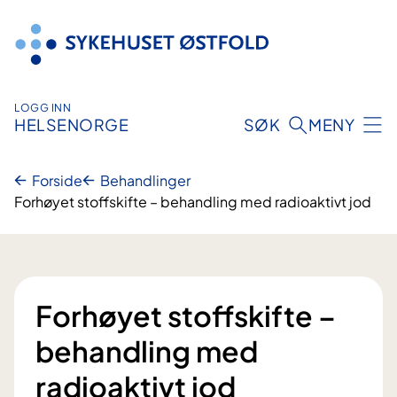
Hopp
til
innhold
LOGG INN
HELSENORGE
SØK
MENY
Forside
Behandlinger
Forhøyet stoffskifte – behandling med radioaktivt jod
Forhøyet stoffskifte –
behandling med
radioaktivt jod