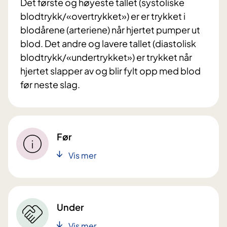
Det første og høyeste tallet (systoliske
blodtrykk/«overtrykket») er er trykket i
blodårene (arteriene) når hjertet pumper ut
blod. Det andre og lavere tallet (diastolisk
blodtrykk/«undertrykket») er trykket når
hjertet slapper av og blir fylt opp med blod
før neste slag.
Før
Vis mer
Under
Vis mer