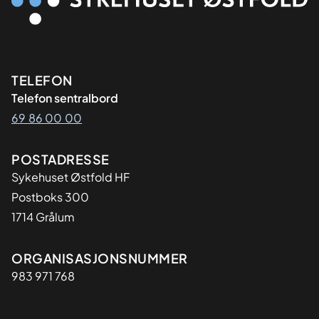
Kontaktinformasjon
TELEFON
Telefon sentralbord
69 86 00 00
Adresse
POSTADRESSE
Sykehuset Østfold HF
Postboks 300
1714 Grålum
Organisasjon
ORGANISASJONSNUMMER
983 971 768