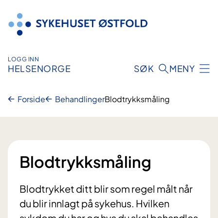
Hopp
til
innhold
LOGG INN
HELSENORGE
SØK
MENY
Forside
Behandlinger
Blodtrykksmåling
Blodtrykksmåling
Blodtrykket ditt blir som regel målt når
du blir innlagt på sykehus. Hvilken
sykdom du har og hva du skal behandles