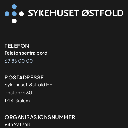
Kontaktinformasjon
TELEFON
Telefon sentralbord
69 86 00 00
Adresse
POSTADRESSE
Sykehuset Østfold HF
Postboks 300
1714 Grålum
Organisasjon
ORGANISASJONSNUMMER
983 971 768