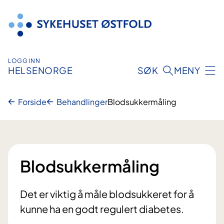
Hopp
til
innhold
LOGG INN
HELSENORGE
SØK
MENY
Forside
Behandlinger
Blodsukkermåling
Blodsukkermåling
Det er viktig å måle blodsukkeret for å
kunne ha en godt regulert diabetes.