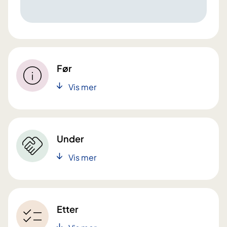
Før
Vis mer
Under
Vis mer
Etter