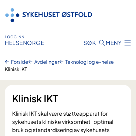
Hopp
til
innhold
LOGG INN
HELSENORGE
SØK
MENY
Forside
Avdelinger
Teknologi og e-helse
Klinisk IKT
Klinisk IKT
Klinisk IKT skal være støtteapparat for
sykehusets kliniske virksomhet i optimal
bruk og standardisering av sykehusets