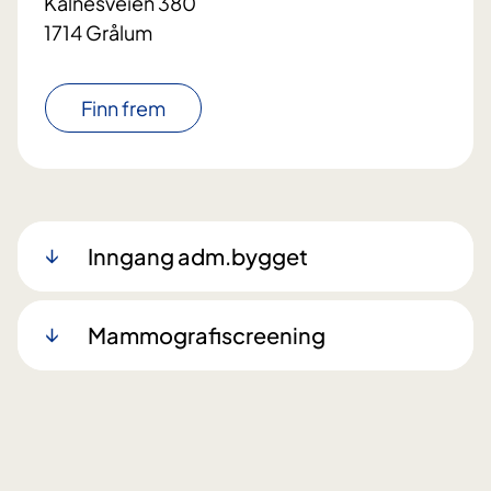
Kalnesveien 380
1714 Grålum
Finn frem
Inngang adm.bygget
Mammografiscreening