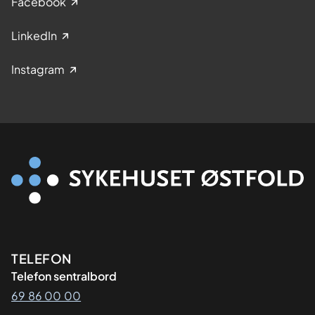
Facebook
LinkedIn
Instagram
Kontaktinformasjon
TELEFON
Telefon sentralbord
69 86 00 00