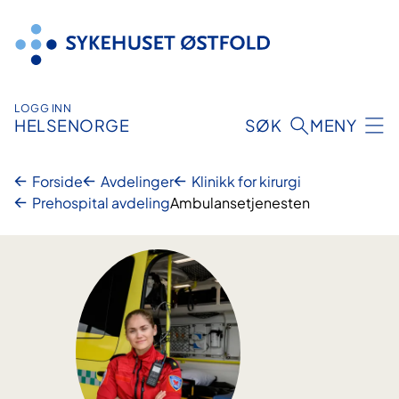
Hopp
til
innhold
LOGG INN
HELSENORGE
SØK
MENY
Forside
Avdelinger
Klinikk for kirurgi
Prehospital avdeling
Ambulansetjenesten