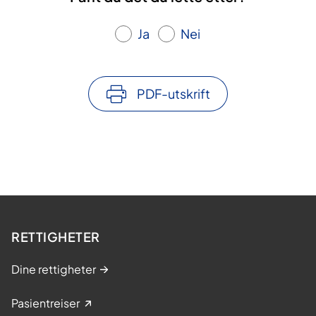
Ja
Nei
PDF-utskrift
RETTIGHETER
Dine rettigheter
Pasientreiser