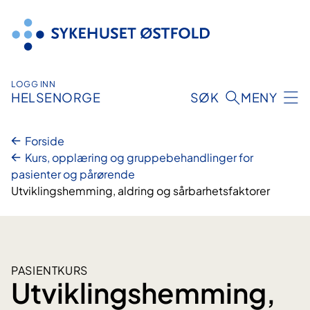
Hopp
til
innhold
LOGG INN
HELSENORGE
SØK
MENY
Forside
Kurs, opplæring og gruppebehandlinger for
pasienter og pårørende
Utviklingshemming, aldring og sårbarhetsfaktorer
PASIENTKURS
Utviklingshemming,