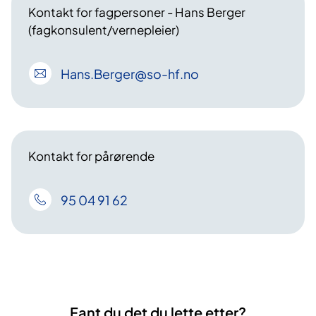
Kontakt for fagpersoner - Hans Berger
(fagkonsulent/vernepleier)
Hans
.Berger
@so-hf
.no
Kontakt for pårørende
95 04 91 62
Fant du det du lette etter?