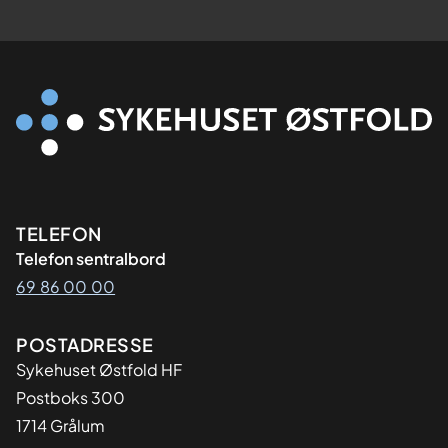
Kontaktinformasjon
TELEFON
Telefon sentralbord
69 86 00 00
Adresse
POSTADRESSE
Sykehuset Østfold HF
Postboks 300
1714 Grålum