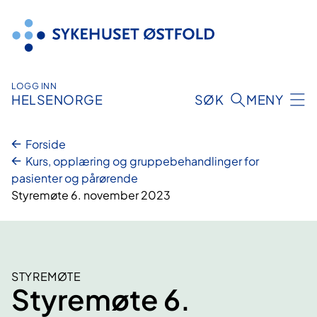
Hopp
til
innhold
LOGG INN
HELSENORGE
SØK
MENY
Forside
Kurs, opplæring og gruppebehandlinger for
pasienter og pårørende
Styremøte 6. november 2023
STYREMØTE
Styremøte 6.