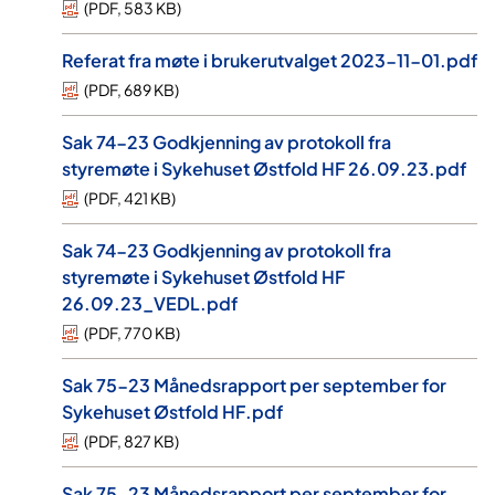
(
PDF
,
583 KB
)
Referat fra møte i brukerutvalget 2023-11-01.pdf
(
PDF
,
689 KB
)
Sak 74-23 Godkjenning av protokoll fra
styremøte i Sykehuset Østfold HF 26.09.23.pdf
(
PDF
,
421 KB
)
Sak 74-23 Godkjenning av protokoll fra
styremøte i Sykehuset Østfold HF
26.09.23_VEDL.pdf
(
PDF
,
770 KB
)
Sak 75-23 Månedsrapport per september for
Sykehuset Østfold HF.pdf
(
PDF
,
827 KB
)
Sak 75-23 Månedsrapport per september for