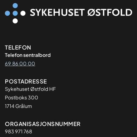
Kontaktinformasjon
TELEFON
Telefon sentralbord
69 86 00 00
Adresse
POSTADRESSE
Sykehuset Østfold HF
Postboks 300
1714 Grålum
Organisasjon
ORGANISASJONSNUMMER
983 971 768