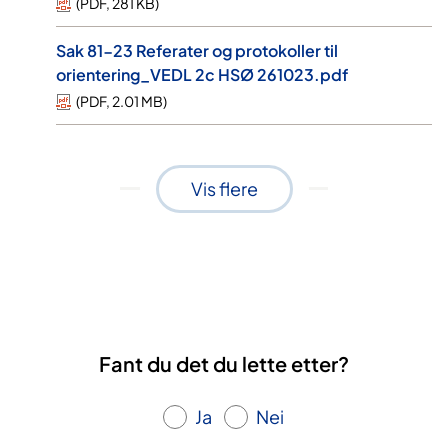
(
PDF
,
281 KB
)
Sak 81-23 Referater og protokoller til
orientering_VEDL 2c HSØ 261023.pdf
(
PDF
,
2.01 MB
)
Vis flere
Fant du det du lette etter?
Ja
Nei