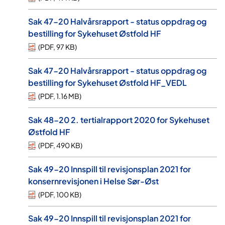
Sak 47-20 Halvårsrapport - status oppdrag og
bestilling for Sykehuset Østfold HF
(
PDF
,
97 KB
)
Sak 47-20 Halvårsrapport - status oppdrag og
bestilling for Sykehuset Østfold HF_VEDL
(
PDF
,
1.16 MB
)
Sak 48-20 2. tertialrapport 2020 for Sykehuset
Østfold HF
(
PDF
,
490 KB
)
Sak 49-20 Innspill til revisjonsplan 2021 for
konsernrevisjonen i Helse Sør-Øst
(
PDF
,
100 KB
)
Sak 49-20 Innspill til revisjonsplan 2021 for