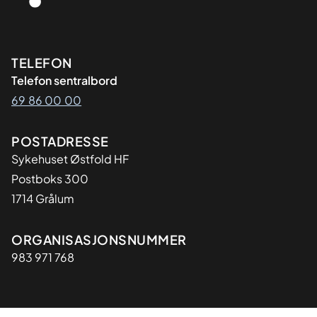
Kontaktinformasjon
TELEFON
Telefon sentralbord
69 86 00 00
Adresse
POSTADRESSE
Sykehuset Østfold HF
Postboks 300
1714 Grålum
Organisasjon
ORGANISASJONSNUMMER
983 971 768