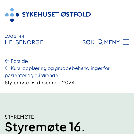
Hopp
til
innhold
LOGG INN
HELSENORGE
SØK
MENY
Forside
Kurs, opplæring og gruppebehandlinger for
pasienter og pårørende
Styremøte 16. desember 2024
STYREMØTE
Styremøte 16.