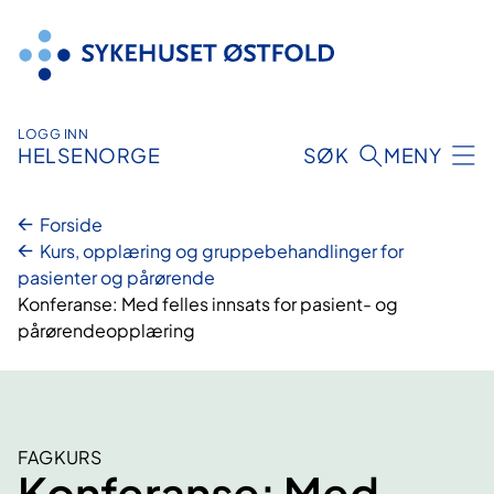
Hopp
til
innhold
LOGG INN
HELSENORGE
SØK
MENY
Forside
Kurs, opplæring og gruppebehandlinger for
pasienter og pårørende
Konferanse: Med felles innsats for pasient- og
pårørendeopplæring
FAGKURS
Konferanse: Med