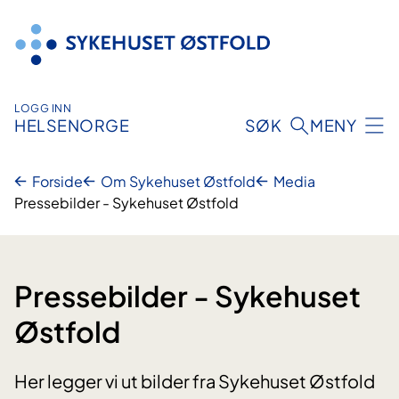
Hopp
til
innhold
LOGG INN
HELSENORGE
SØK
MENY
Forside
Om Sykehuset Østfold
Media
Pressebilder - Sykehuset Østfold
Pressebilder - Sykehuset
Østfold
Her legger vi ut bilder fra Sykehuset Østfold