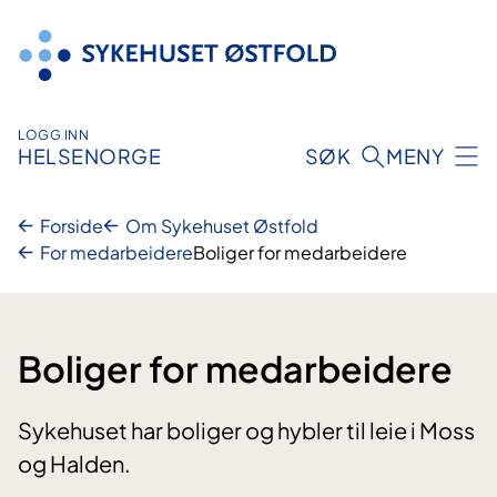
Hopp
til
innhold
LOGG INN
HELSENORGE
SØK
MENY
Forside
Om Sykehuset Østfold
For medarbeidere
Boliger for medarbeidere
Boliger for medarbeidere
Sykehuset har boliger og hybler til leie i Moss
og Halden.