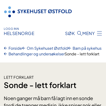
Hopp
til
innhold
LOGG INN
HELSENORGE
SØK
MENY
Forside
Om Sykehuset Østfold
Barn på sykehus
Behandlinger og undersøkelser
Sonde - lett forklart
LETT FORKLART
Sonde - lett forklart
Noen ganger må barn få lagt inn en sonde
fordi de trenger medisin, ikke spiser nok eller