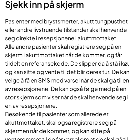
Sjekk inn på skjerm
Pasienter med brystsmerter, akutt tungpusthet
eller andre livstruende tilstander skal henvende
seg direkte i resepsjonene i akuttmottaket.
Alle andre pasienter skal registrere seg på en
skjerm i akuttmottaket når de kommer, og får
tildelt en referansekode. De slipper da å stå i kø,
og kan sitte og vente til det blir deres tur. De kan
velge å få en SMS med varsel når de skal gå til en
av resepsjonene. De kan også følge med på en
stor skjerm som viser når de skal henvende seg i
en av resepsjonene.
Besøkende til pasienter som allerede er i
akuttmottaket, skal også registrere seg på
skjermen når de kommer, og kan sitte på
venterommet til de får varsel om at de skal gå til