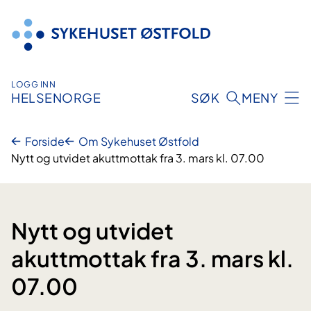
Hopp
til
innhold
LOGG INN
HELSENORGE
SØK
MENY
Forside
Om Sykehuset Østfold
Nytt og utvidet akuttmottak fra 3. mars kl. 07.00
Nytt og utvidet
akuttmottak fra 3. mars kl.
07.00