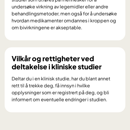
p
undersøke virkning av legemidler eller andre
a
behandlingsmetoder, men også for å undersøke
n
hvordan medikamenter omdannes i kroppen og
e
om bivirkningene er akseptable.
l
H
e
v
t
a
g
e
Vilkår og rettigheter ved
i
r
deltakelse i kliniske studier
r
k
r
l
Deltar du i en klinisk studie, har du blant annet
å
i
rett til å trekke deg, få innsyn i hvilke
d
n
opplysninger som er registrert på deg, og bli
v
i
informert om eventuelle endringer i studien.
e
s
V
d
k
i
a
e
l
l
s
k