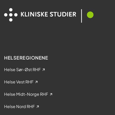
d
e
e
l
s
t
y
a
k
k
d
e
o
l
m
s
e
HELSEREGIONENE
i
k
Helse Sør-Øst RHF
l
i
Helse Vest RHF
n
i
Helse Midt-Norge RHF
s
k
Helse Nord RHF
e