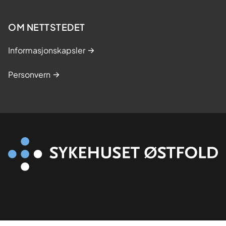
s
t
OM NETTSTEDET
u
d
Informasjonskapsler
i
e
Personvern
r