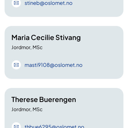
stineb
@oslomet
.no
Maria Cecilie Stivang
Jordmor, MSc
masti9108
@oslomet
.no
Therese Buerengen
Jordmor, MSc
thbue6295
@oslomet
.no