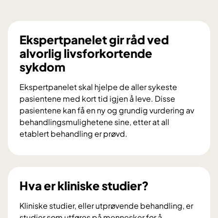
Ekspertpanelet gir råd ved
alvorlig livsforkortende
sykdom
Ekspertpanelet skal hjelpe de aller sykeste
pasientene med kort tid igjen å leve. Disse
pasientene kan få en ny og grundig vurdering av
behandlingsmulighetene sine, etter at all
etablert behandling er prøvd.
E
k
s
p
Hva er kliniske studier?
e
r
Kliniske studier, eller utprøvende behandling, er
t
studier som utføres på mennesker for å