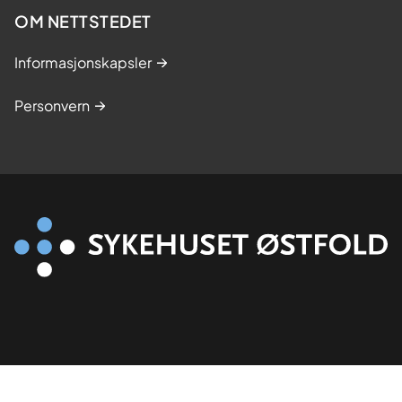
OM NETTSTEDET
u
d
Informasjonskapsler
i
e
Personvern
r