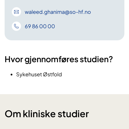
waleed
.ghanima
@so-hf
.no
69 86 00 00
Hvor gjennomføres studien?
Sykehuset Østfold
Om kliniske studier