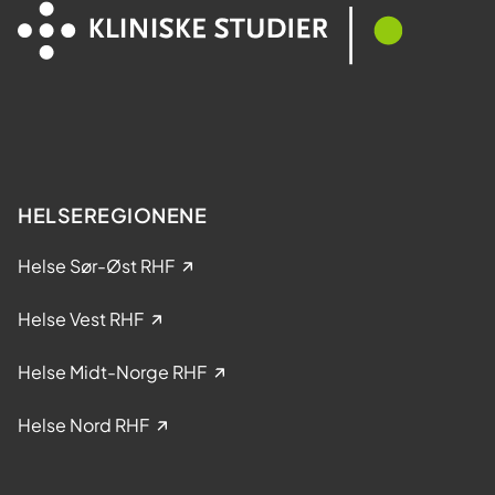
e
l
s
t
y
a
k
k
d
e
o
l
m
s
e
HELSEREGIONENE
i
k
Helse Sør-Øst RHF
l
i
Helse Vest RHF
n
i
Helse Midt-Norge RHF
s
k
Helse Nord RHF
e
s
t