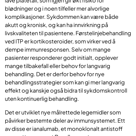
lave platetall, som igjen gir økt risiko for
blødninger og i noen tilfeller mer alvorlige
komplikasjoner. Sykdommen kan være både
akutt og kronisk, og kan ha innvirkning på
livskvaliteten til pasientene. Førstelinjebehandling
ved ITP er kortikosteroider, som virker ved å
dempe immunresponsen. Selv om mange
pasienter responderer godt initialt, opplever
mange tilbakefall eller behov for langvarig
behandling. Det er derfor behov for nye
behandlingsstrategier som kan gi mer langvarig
effekt og kanskje også bidra til sykdomskontroll
uten kontinuerlig behandling.
Det er utviklet nye målrettede legemidler som
påvirker bestemte deler av immunsystemet. Ett
av disse er ianalumab, et monoklonalt antistoff