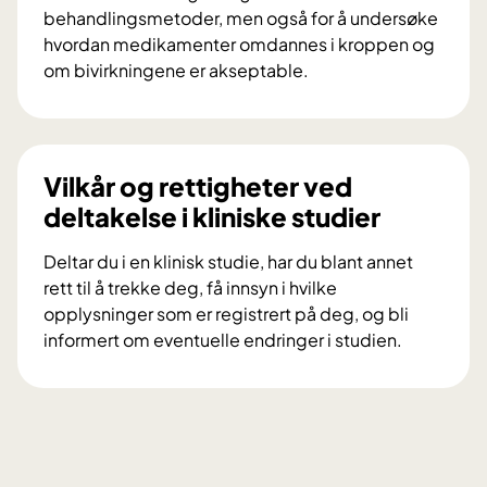
a
behandlingsmetoder, men også for å undersøke
n
hvordan medikamenter omdannes i kroppen og
e
om bivirkningene er akseptable.
l
H
e
v
t
a
g
e
Vilkår og rettigheter ved
i
r
deltakelse i kliniske studier
r
k
r
l
Deltar du i en klinisk studie, har du blant annet
å
i
rett til å trekke deg, få innsyn i hvilke
d
n
opplysninger som er registrert på deg, og bli
v
i
informert om eventuelle endringer i studien.
e
s
V
d
k
i
a
e
l
l
s
k
v
t
å
o
u