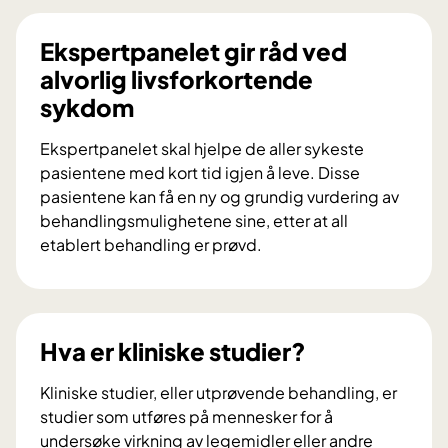
Ekspertpanelet gir råd ved
alvorlig livsforkortende
sykdom
Ekspertpanelet skal hjelpe de aller sykeste
pasientene med kort tid igjen å leve. Disse
pasientene kan få en ny og grundig vurdering av
behandlingsmulighetene sine, etter at all
etablert behandling er prøvd.
E
k
s
p
Hva er kliniske studier?
e
r
Kliniske studier, eller utprøvende behandling, er
t
studier som utføres på mennesker for å
p
undersøke virkning av legemidler eller andre