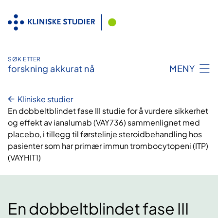
Hopp
til
innhold
SØK ETTER
forskning akkurat nå
MENY
Kliniske studier
En dobbeltblindet fase III studie for å vurdere sikkerhet
og effekt av ianalumab (VAY736) sammenlignet med
placebo, i tillegg til førstelinje steroidbehandling hos
pasienter som har primær immun trombocytopeni (ITP)
(VAYHIT1)
En dobbeltblindet fase III