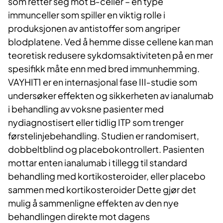
som retter seg mot B‑celler – en type
immunceller som spiller en viktig rolle i
produksjonen av antistoffer som angriper
blodplatene. Ved å hemme disse cellene kan man
teoretisk redusere sykdomsaktiviteten på en mer
spesifikk måte enn med bred immunhemming.
VAYHIT1 er en internasjonal fase III‑studie som
undersøker effekten og sikkerheten av ianalumab
i behandling av voksne pasienter med
nydiagnostisert eller tidlig ITP som trenger
førstelinjebehandling. Studien er randomisert,
dobbeltblind og placebokontrollert. Pasienten
mottar enten ianalumab i tillegg til standard
behandling med kortikosteroider, eller placebo
sammen med kortikosteroider Dette gjør det
mulig å sammenligne effekten av den nye
behandlingen direkte mot dagens