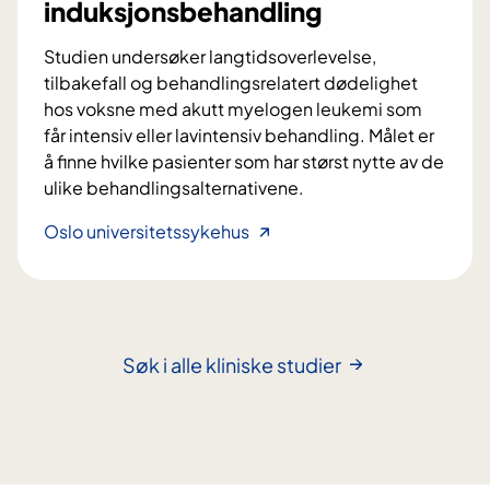
m
induksjonsbehandling
l
e
e
t
Studien undersøker langtidsoverlevelse,
u
o
tilbakefall og behandlingsrelatert dødelighet
k
d
hos voksne med akutt myelogen leukemi som
e
e
får intensiv eller lavintensiv behandling. Målet er
m
f
å finne hvilke pasienter som har størst nytte av de
i
o
ulike behandlingsalternativene.
u
r
t
L
Oslo universitetssykehus
r
v
a
a
i
n
s
k
g
k
l
t
e
i
i
Søk i alle kliniske studier
r
n
d
e
g
s
d
h
o
i
o
v
a
s