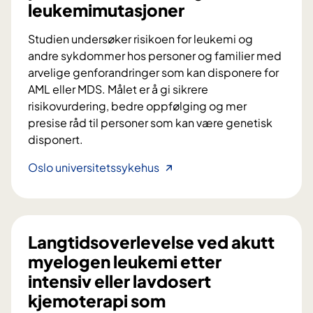
leukemimutasjoner
r
r
Studien undersøker risikoen for leukemi og
a
andre sykdommer hos personer og familier med
y
arvelige genforandringer som kan disponere for
D
AML eller MDS. Målet er å gi sikrere
i
risikovurdering, bedre oppfølging og mer
a
presise råd til personer som kan være genetisk
g
disponert.
n
o
R
Oslo universitetssykehus
s
i
t
s
i
i
c
k
Langtidsoverlevelse ved akutt
s
o
myelogen leukemi etter
:
f
intensiv eller lavdosert
E
o
kjemoterapi som
n
r