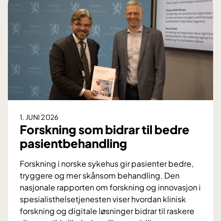
e
r
u
t
a
g
e
r
e
n
1. JUNI 2026
d
Forskning som bidrar til bedre
e
pasientbehandling
d
r
Forskning i norske sykehus gir pasienter bedre,
ø
tryggere og mer skånsom behandling. Den
m
nasjonale rapporten om forskning og innovasjon i
m
spesialisthelsetjenesten viser hvordan klinisk
e
forskning og digitale løsninger bidrar til raskere
r