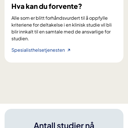
e
Hva kan du forvente?
r
t
Alle som er blitt forhåndsvurdert til å oppfylle
k
kriteriene for deltakelse i en klinisk studie vil bli
j
blir innkalt til en samtale med de ansvarlige for
e
studien.
m
o
H
Spesialisthelsetjenesten
t
v
e
a
r
k
a
a
p
n
i
d
s
u
o
f
m
o
i
r
Antall studier nå
n
v