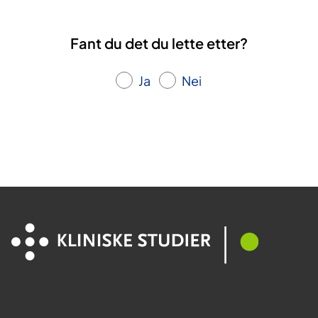
e
d
Fant du det du lette etter?
d
e
Ja
Nei
t
l
i
v
e
t
m
i
t
t