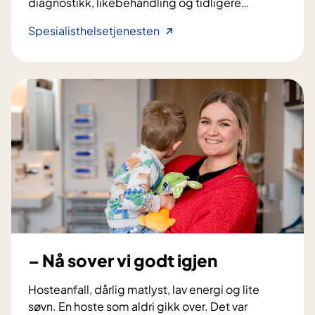
diagnostikk, likebehandling og tidligere
…
m
e
F
Spesialisthelsetjenesten
d
o
P
r
a
s
r
k
k
n
i
i
n
n
s
g
o
s
n
o
s
m
s
b
y
i
– Nå sover vi godt igjen
k
d
d
r
Hosteanfall, dårlig matlyst, lav energi og lite
o
a
søvn. En hoste som aldri gikk over. Det var