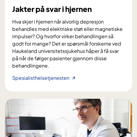
p
Jakter på svar i hjernen
u
n
Hva skjer i hjernen når alvorlig depresjon
k
behandles med elektriske støt eller magnetiske
t
impulser? Og hvorfor virker behandlingen så
u
godt for mange? Det er spørsmål forskerne ved
r
Haukeland universitetssjukehus håper å få svar
h
på når de følger pasienter gjennom disse
j
behandlingene.
e
l
J
Spesialisthelsetjenesten
p
a
e
k
m
t
o
e
t
r
e
p
n
å
d
s