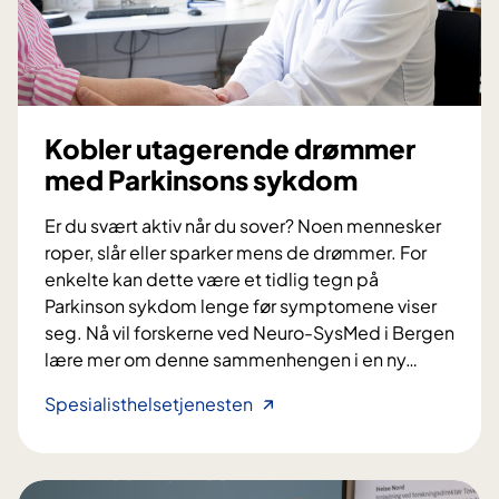
o
v
m
a
e
r
t
i
r
h
Kobler utagerende drømmer
i
j
med Parkinsons sykdom
o
e
s
r
Er du svært aktiv når du sover? Noen mennesker
e
n
roper, slår eller sparker mens de drømmer. For
?
e
enkelte kan dette være et tidlig tegn på
n
Parkinson sykdom lenge før symptomene viser
seg. Nå vil forskerne ved Neuro-SysMed i Bergen
lære mer om denne sammenhengen i en ny
…
K
Spesialisthelsetjenesten
o
b
l