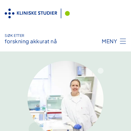
Hopp
til
innhold
SØK ETTER
forskning akkurat nå
MENY