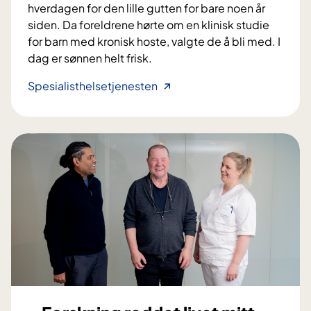
m
r
hverdagen for den lille gutten for bare noen år
t
siden. Da foreldrene hørte om en klinisk studie
i
for barn med kronisk hoste, valgte de å bli med. I
l
dag er sønnen helt frisk.
b
e
–
Spesialisthelsetjenesten
d
N
r
å
e
s
p
o
a
v
s
e
i
r
e
v
n
i
t
g
b
o
e
d
h
t