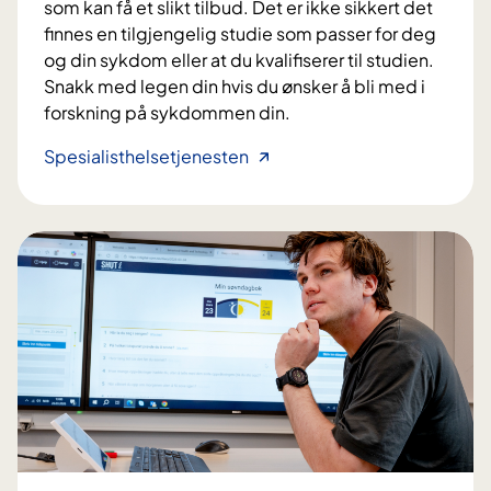
som kan få et slikt tilbud. Det er ikke sikkert det
n
finnes en tilgjengelig studie som passer for deg
t
og din sykdom eller at du kvalifiserer til studien.
e
Snakk med legen din hvis du ønsker å bli med i
n
forskning på sykdommen din.
s
i
H
Spesialisthelsetjenesten
v
v
e
e
l
m
l
k
e
a
r
n
l
d
a
e
v
l
d
t
o
a
s
?