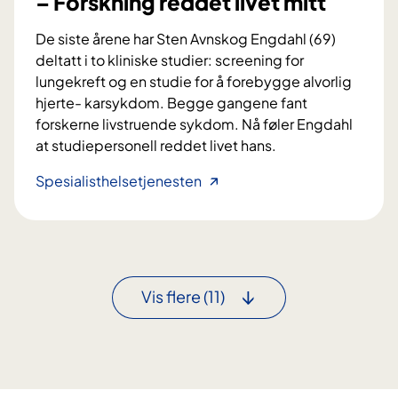
– Forskning reddet livet mitt
a
i
n
g
De siste årene har Sten Avnskog Engdahl (69)
d
j
deltatt i to kliniske studier: screening for
l
e
lungekreft og en studie for å forebygge alvorlig
i
n
hjerte- karsykdom. Begge gangene fant
n
forskerne livstruende sykdom. Nå føler Engdahl
g
at studiepersonell reddet livet hans.
–
Spesialisthelsetjenesten
F
o
r
s
k
Vis flere
(11)
n
i
n
g
r