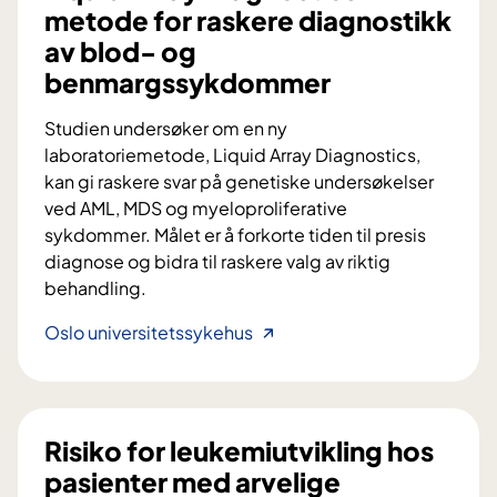
metode for raskere diagnostikk
av blod- og
benmargssykdommer
Studien undersøker om en ny
laboratoriemetode, Liquid Array Diagnostics,
kan gi raskere svar på genetiske undersøkelser
ved AML, MDS og myeloproliferative
sykdommer. Målet er å forkorte tiden til presis
diagnose og bidra til raskere valg av riktig
behandling.
L
Oslo universitetssykehus
i
q
u
i
Risiko for leukemiutvikling hos
d
pasienter med arvelige
A