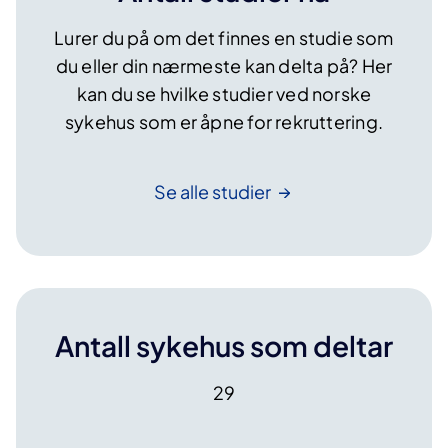
d
e
u
Lurer du på om det finnes en studie som
n
k
t
du eller din nærmeste kan delta på? Her
s
e
kan du se hvilke studier ved norske
j
?
sykehus som er åpne for rekruttering.
o
n
s
Se alle
studier
b
e
h
a
n
d
Antall sykehus som deltar
l
i
29
n
g