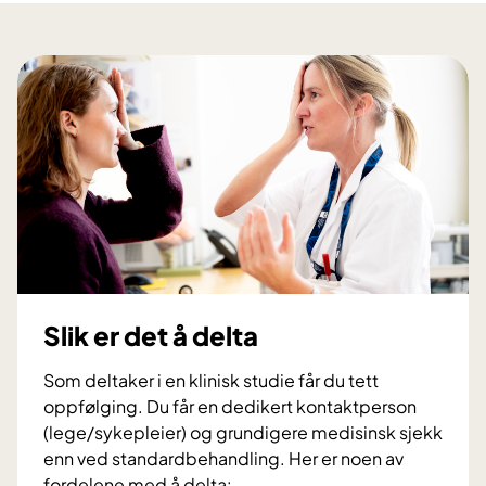
e
g
p
r
n
a
l
o
s
e
s
i
v
t
e
e
i
n
l
k
t
s
k
e
e
a
r
v
v
m
e
b
e
d
l
d
a
o
a
Slik er det å delta
k
d
r
u
-
Som deltaker i en klinisk studie får du tett
v
t
o
oppfølging. Du får en dedikert kontaktperson
e
t
g
(lege/sykepleier) og grundigere medisinsk sjekk
l
m
b
enn ved standardbehandling. Her er noen av
i
y
e
fordelene med å delta:
g