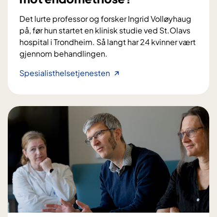
Det lurte professor og forsker Ingrid Volløyhaug
på, før hun startet en klinisk studie ved St.Olavs
hospital i Trondheim. Så langt har 24 kvinner vært
gjennom behandlingen.
K
Spesialisthelsetjenesten
a
n
e
l
e
k
t
r
o
a
k
u